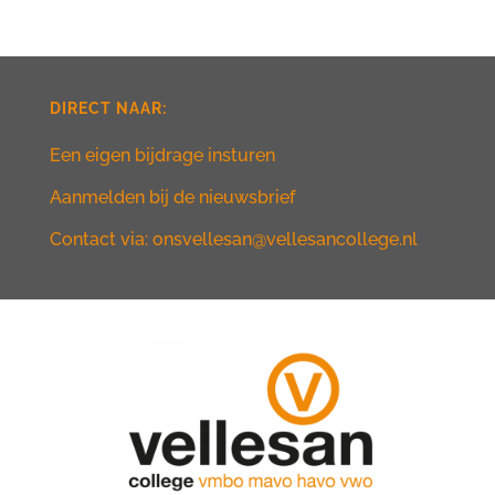
DIRECT NAAR:
Een eigen bijdrage insturen
Aanmelden bij de nieuwsbrief
Contact via: onsvellesan@vellesancollege.nl